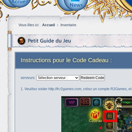
Vous êtes ici :
Accueil
Inventaire
Instructions pour le Code Cadeau :
serveurs:
Redeem Code
1. Veuillez visiter http://fr.r2games.com, créez un compte R2Games, e